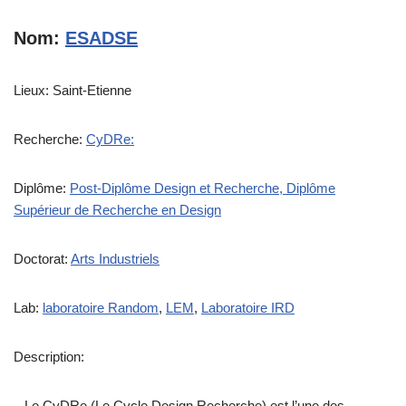
Nom:
ESADSE
Lieux: Saint-Etienne
Recherche:
CyDRe:
Diplôme:
Post-Diplôme Design et Recherche,
Diplôme
Supérieur de Recherche en Design
Doctorat:
Arts Industriels
Lab:
laboratoire Random
,
LEM
,
Laboratoire IRD
Description:
– Le CyDRe (Le Cycle Design Recherche) est l’une des